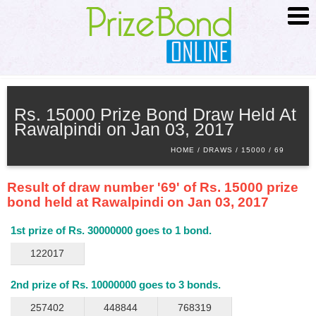
HOME
ABOUT
Rs. 15000 Prize Bond Draw Held At
Rawalpindi on Jan 03, 2017
SCHEDULE
HOME
DRAWS
15000
69
SEARCH
ADVANCED SEARCH
Result of draw number '69' of Rs. 15000 prize
PRIZE INFO
bond held at Rawalpindi on Jan 03, 2017
CONTACT
1st prize of Rs. 30000000 goes to 1 bond.
122017
2nd prize of Rs. 10000000 goes to 3 bonds.
257402
448844
768319