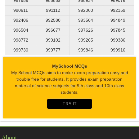
987959
988889
988934
989076
990611
991112
992060
992159
992406
992580
993564
994849
996504
996677
997626
997845
998772
999102
999265
999386
999730
999777
999846
999916
MySchool MCQs
My School MCQs aims to make exam preparation easy and
trouble free for students. It provides exam preparation
material of science subjects for 9th class and 10th class
students.
TRY IT
About