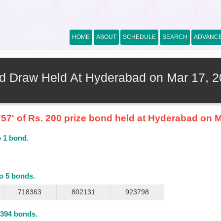
HOME
ABOUT
SCHEDULE
SEARCH
ADVANC
nd Draw Held At Hyderabad on Mar 17, 
57' of Rs. 200 prize bond held at Hyderabad on M
o 1 bond.
to 5 bonds.
718363
802131
923798
2394 bonds.