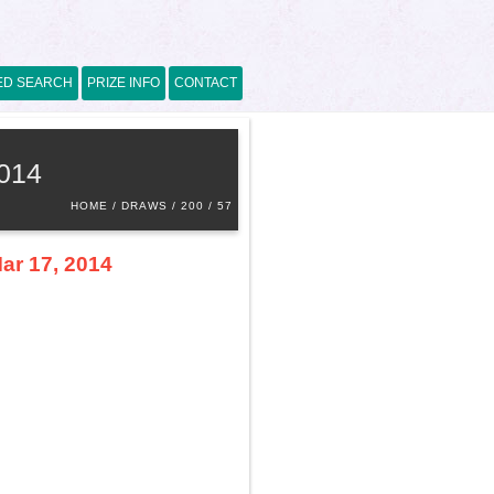
ED SEARCH
PRIZE INFO
CONTACT
2014
HOME
DRAWS
200
57
ar 17, 2014