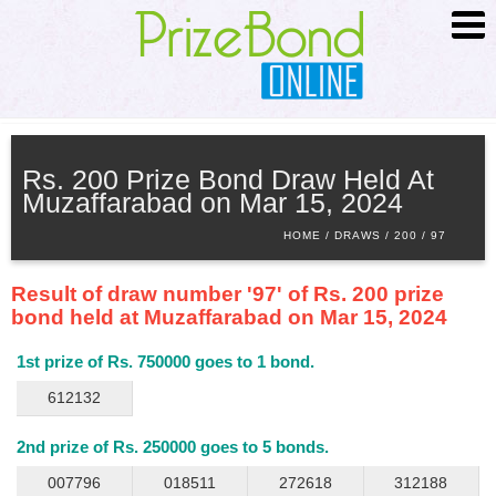
HOME
ABOUT
Rs. 200 Prize Bond Draw Held At
Muzaffarabad on Mar 15, 2024
SCHEDULE
HOME
DRAWS
200
97
SEARCH
ADVANCED SEARCH
Result of draw number '97' of Rs. 200 prize
PRIZE INFO
bond held at Muzaffarabad on Mar 15, 2024
CONTACT
1st prize of Rs. 750000 goes to 1 bond.
612132
2nd prize of Rs. 250000 goes to 5 bonds.
007796
018511
272618
312188