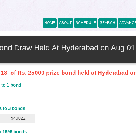
HOME
ABOUT
SCHEDULE
SEARCH
ADVANC
Bond Draw Held At Hyderabad on Aug 01
'18' of Rs. 25000 prize bond held at Hyderabad o
 to 1 bond.
s to 3 bonds.
949022
to 1696 bonds.