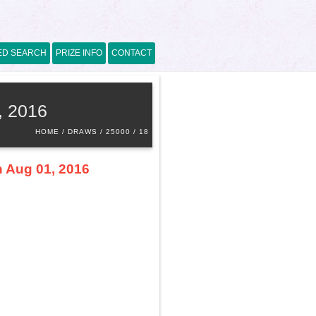
ED SEARCH
PRIZE INFO
CONTACT
, 2016
HOME
DRAWS
25000
18
n Aug 01, 2016