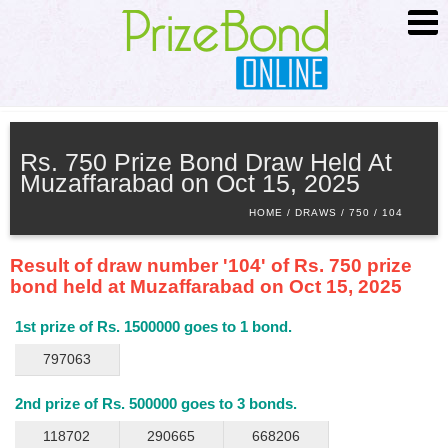
HOME
ABOUT
Rs. 750 Prize Bond Draw Held At
Muzaffarabad on Oct 15, 2025
SCHEDULE
HOME
DRAWS
750
104
SEARCH
ADVANCED SEARCH
Result of draw number '104' of Rs. 750 prize
PRIZE INFO
bond held at Muzaffarabad on Oct 15, 2025
CONTACT
1st prize of Rs. 1500000 goes to 1 bond.
797063
2nd prize of Rs. 500000 goes to 3 bonds.
118702
290665
668206